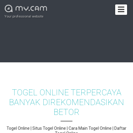
Your professional website
TOGEL ONLINE TERPERCAYA
BANYAK DIREKOMENDASIKAN
BETOR
Togel Online | Situs Togel Online | Cara Main Togel Online | Daftar