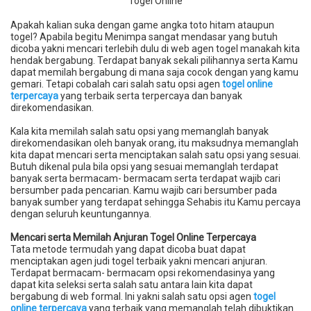
Togel Online
Apakah kalian suka dengan game angka toto hitam ataupun
togel? Apabila begitu Menimpa sangat mendasar yang butuh
dicoba yakni mencari terlebih dulu di web agen togel manakah kita
hendak bergabung. Terdapat banyak sekali pilihannya serta Kamu
dapat memilah bergabung di mana saja cocok dengan yang kamu
gemari. Tetapi cobalah cari salah satu opsi agen
togel online
terpercaya
yang terbaik serta terpercaya dan banyak
direkomendasikan.
Kala kita memilah salah satu opsi yang memanglah banyak
direkomendasikan oleh banyak orang, itu maksudnya memanglah
kita dapat mencari serta menciptakan salah satu opsi yang sesuai.
Butuh dikenal pula bila opsi yang sesuai memanglah terdapat
banyak serta bermacam- bermacam serta terdapat wajib cari
bersumber pada pencarian. Kamu wajib cari bersumber pada
banyak sumber yang terdapat sehingga Sehabis itu Kamu percaya
dengan seluruh keuntungannya.
Mencari serta Memilah Anjuran Togel Online Terpercaya
Tata metode termudah yang dapat dicoba buat dapat
menciptakan agen judi togel terbaik yakni mencari anjuran.
Terdapat bermacam- bermacam opsi rekomendasinya yang
dapat kita seleksi serta salah satu antara lain kita dapat
bergabung di web formal. Ini yakni salah satu opsi agen
togel
online terpercaya
yang terbaik yang memanglah telah dibuktikan